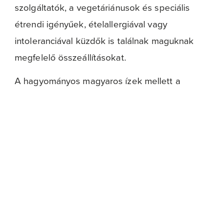
szolgáltatók, a vegetáriánusok és speciális
étrendi igényűek, ételallergiával vagy
intoleranciával küzdők is találnak maguknak
megfelelő összeállításokat.
A hagyományos magyaros ízek mellett a
nemzetközi konyha ínyencségeivel megpakolt
tálakat is rendelhetsz, sőt egyes éttermek
esetében lehetőség nyílik a tálak személyre
szabására is, egyes elemek elhagyásával
vagy lecserélésével.
Mi, az
Ordit.hu
Budapest legnépszerűbb
éttermeinek
, catering és party service