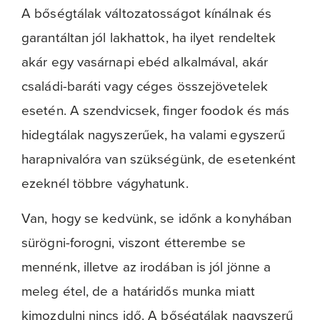
A bőségtálak változatosságot kínálnak és
garantáltan jól lakhattok, ha ilyet rendeltek
akár egy vasárnapi ebéd alkalmával, akár
családi-baráti vagy céges összejövetelek
esetén. A szendvicsek, finger foodok és más
hidegtálak nagyszerűek, ha valami egyszerű
harapnivalóra van szükségünk, de esetenként
ezeknél többre vágyhatunk.
Van, hogy se kedvünk, se időnk a konyhában
sürögni-forogni, viszont étterembe se
mennénk, illetve az irodában is jól jönne a
meleg étel, de a határidős munka miatt
kimozdulni nincs idő. A bőségtálak nagyszerű