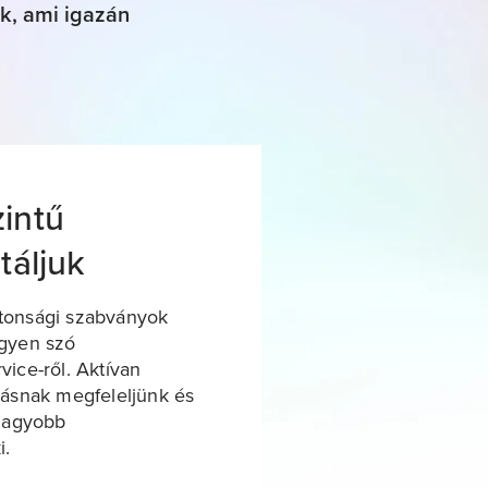
ok, ami igazán
intű
táljuk
tonsági szabványok
egyen szó
rvice-ről. Aktívan
vásnak megfeleljünk és
gnagyobb
i.