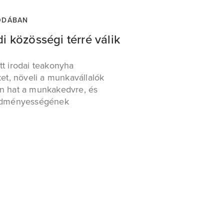
RODÁBAN
i közösségi térré válik
tt irodai teakonyha
t, növeli a munkavállalók
an hat a munkakedvre, és
eredményességének