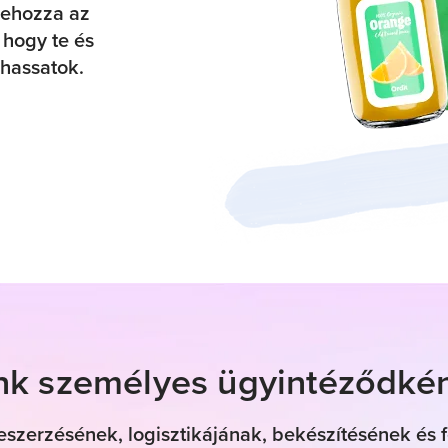
zehozza az
 hogy te és
hassatok.
nk személyes ügyintéződké
szerzésének, logisztikájának, bekészítésének és f