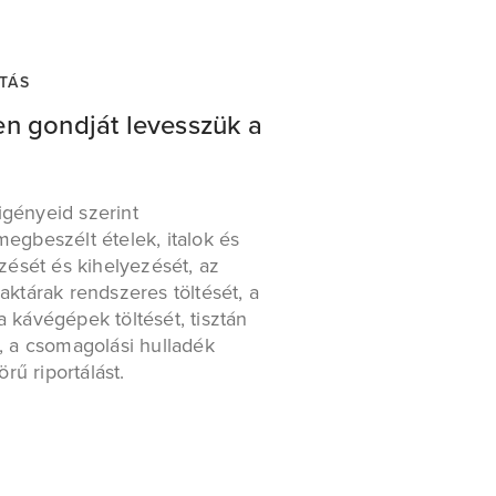
TÁS
en gondját levesszük a
igényeid szerint
megbeszélt ételek, italok és
ését és kihelyezését, az
raktárak rendszeres töltését, a
a kávégépek töltését, tisztán
t, a csomagolási hulladék
örű riportálást.