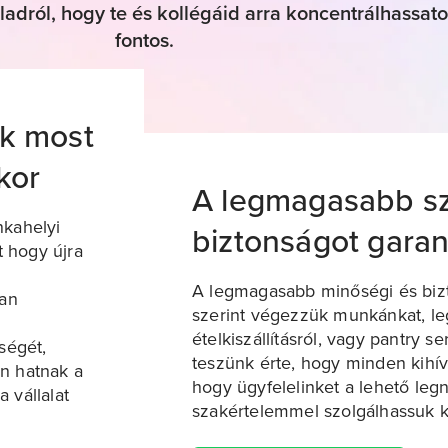
ladról, hogy te és kollégáid arra koncentrálhassat
fontos.
ok most
kor
A legmagasabb sz
nkahelyi
biztonságot garan
t hogy újra
A legmagasabb minőségi és biz
ban
szerint végezzük munkánkat, l
ételkiszállításról, vagy pantry se
ségét,
teszünk érte, hogy minden kihí
an hatnak a
hogy ügyfelelinket a lehető le
 vállalat
szakértelemmel szolgálhassuk k