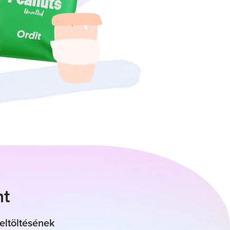
nt
eltöltésének