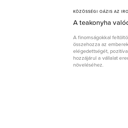
KÖZÖSSÉGI OÁZIS AZ I
A teakonyha valód
A finomságokkal feltöltö
összehozza az embereke
elégedettségét, pozitív
hozzájárul a vállalat 
növeléséhez.