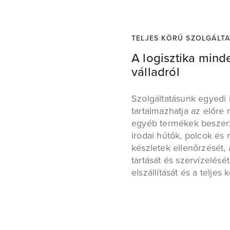
TELJES KÖRŰ SZOLGÁLTA
A logisztika mind
válladról
Szolgáltatásunk egyedi 
tartalmazhatja az előre 
egyéb termékek beszerz
irodai hűtők, polcok és 
készletek ellenőrzését, 
tartását és szervízelésé
elszállítását és a teljes k