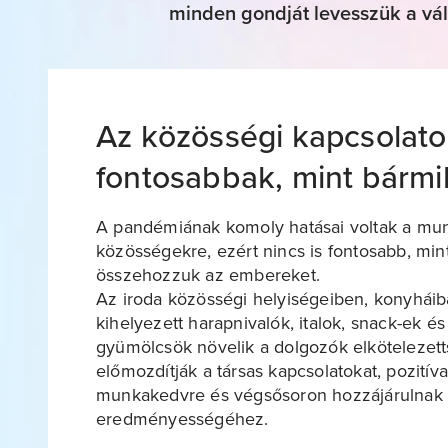
minden gondját levesszük a vál
Az közösségi kapcsolat
fontosabbak, mint bármi
A pandémiának komoly hatásai voltak a mu
közösségekre, ezért nincs is fontosabb, min
összehozzuk az embereket.
Az iroda közösségi helyiségeiben, konyhái
kihelyezett harapnivalók, italok, snack-ek és
gyümölcsök növelik a dolgozók elkötelezett
előmozdítják a társas kapcsolatokat, pozitív
munkakedvre és végsősoron hozzájárulnak a
eredményességéhez.