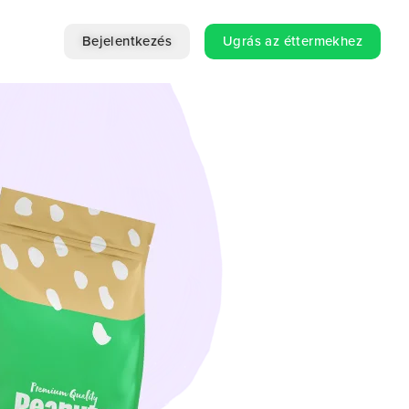
Bejelentkezés
Ugrás az éttermekhez