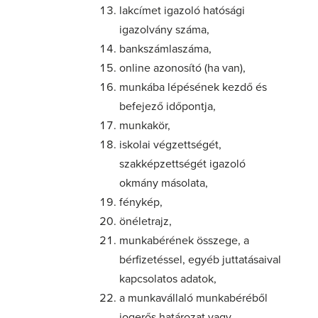
lakcímet igazoló hatósági
igazolvány száma,
bankszámlaszáma,
online azonosító (ha van),
munkába lépésének kezdő és
befejező időpontja,
munkakör,
iskolai végzettségét,
szakképzettségét igazoló
okmány másolata,
fénykép,
önéletrajz,
munkabérének összege, a
bérfizetéssel, egyéb juttatásaival
kapcsolatos adatok,
a munkavállaló munkabéréből
jogerős határozat vagy