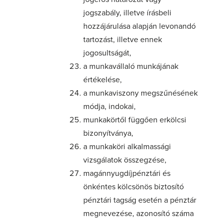
jogszabály, illetve írásbeli
hozzájárulása alapján levonandó
tartozást, illetve ennek
jogosultságát,
a munkavállaló munkájának
értékelése,
a munkaviszony megszűnésének
módja, indokai,
munkakörtől függően erkölcsi
bizonyítványa,
a munkaköri alkalmassági
vizsgálatok összegzése,
magánnyugdíjpénztári és
önkéntes kölcsönös biztosító
pénztári tagság esetén a pénztár
megnevezése, azonosító száma