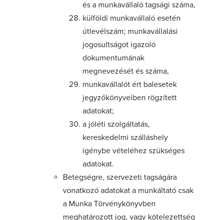
és a munkavállaló tagsági száma,
külföldi munkavállaló esetén
útlevélszám; munkavállalási
jogosultságot igazoló
dokumentumának
megnevezését és száma,
munkavállalót ért balesetek
jegyzőkönyveiben rögzített
adatokat;
a jóléti szolgáltatás,
kereskedelmi szálláshely
igénybe vételéhez szükséges
adatokat.
Betegségre, szervezeti tagságára
vonatkozó adatokat a munkáltató csak
a Munka Törvénykönyvben
meghatározott jog, vagy kötelezettség