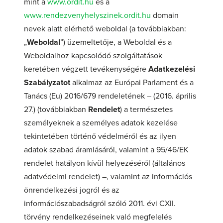
mint a
www.ordit.hu
és a
www.rendezvenyhelyszinek.ordit.hu
domain
nevek alatt elérhető weboldal (a továbbiakban:
„
Weboldal
”) üzemeltetője, a Weboldal és a
Weboldalhoz kapcsolódó szolgáltatások
keretében végzett tevékenységére
Adatkezelési
Szabályzatot
alkalmaz az Európai Parlament és a
Tanács (Eu) 2016/679 rendeletének – (2016. április
27.) (továbbiakban
Rendelet
) a természetes
személyeknek a személyes adatok kezelése
tekintetében történő védelméről és az ilyen
adatok szabad áramlásáról, valamint a 95/46/EK
rendelet hatályon kívül helyezéséről (általános
adatvédelmi rendelet) –, valamint az információs
önrendelkezési jogról és az
információszabadságról szóló 2011. évi CXII.
törvény rendelkezéseinek való megfelelés