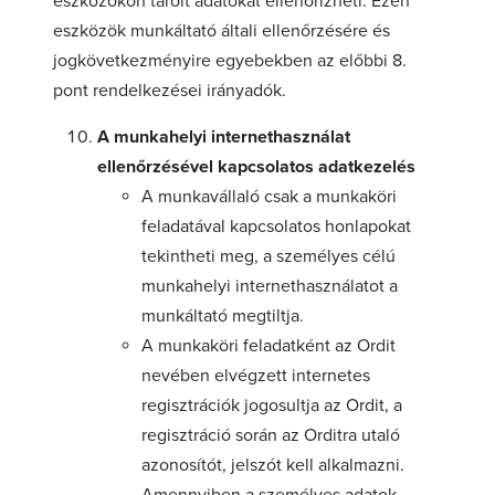
eszközökön tárolt adatokat ellenőrizheti. Ezen
eszközök munkáltató általi ellenőrzésére és
jogkövetkezményire egyebekben az előbbi 8.
pont rendelkezései irányadók.
A munkahelyi internethasználat
ellenőrzésével kapcsolatos adatkezelés
A munkavállaló csak a munkaköri
feladatával kapcsolatos honlapokat
tekintheti meg, a személyes célú
munkahelyi internethasználatot a
munkáltató megtiltja.
A munkaköri feladatként az Ordit
nevében elvégzett internetes
regisztrációk jogosultja az Ordit, a
regisztráció során az Orditra utaló
azonosítót, jelszót kell alkalmazni.
Amennyiben a személyes adatok