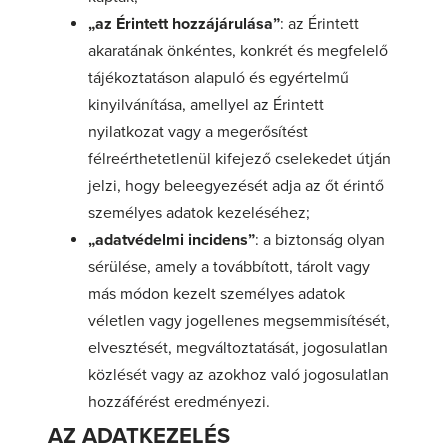
„az Érintett hozzájárulása”
: az Érintett
akaratának önkéntes, konkrét és megfelelő
tájékoztatáson alapuló és egyértelmű
kinyilvánítása, amellyel az Érintett
nyilatkozat vagy a megerősítést
félreérthetetlenül kifejező cselekedet útján
jelzi, hogy beleegyezését adja az őt érintő
személyes adatok kezeléséhez;
„adatvédelmi incidens”
: a biztonság olyan
sérülése, amely a továbbított, tárolt vagy
más módon kezelt személyes adatok
véletlen vagy jogellenes megsemmisítését,
elvesztését, megváltoztatását, jogosulatlan
közlését vagy az azokhoz való jogosulatlan
hozzáférést eredményezi.
AZ ADATKEZELÉS