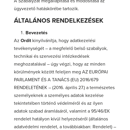
A Szabályzat megállapítása és módosítása az
ügyvezető hatáskörébe tartozik.
ÁLTALÁNOS RENDELKEZÉSEK
Bevezetés
Az
Ordit
kinyilvánítja, hogy adatkezelési
tevékenységét – a megfelelő belső szabályok,
technikai és szervezési intézkedések
meghozatalával – úgy végzi, hogy az minden
körülmények között feleljen meg AZ EURÓPAI
PARLAMENT ÉS A TANÁCS (EU) 2016/679
RENDELETÉNEK – (2016. április 27.) a természetes
személyeknek a személyes adatok kezelése
tekintetében történő védelméről és az ilyen
adatok szabad áramlásáról, valamint a 95/46/EK
rendelet hatályon kívül helyezéséről (általános
adatvédelmi rendelet, a továbbiakban: Rendelet) –