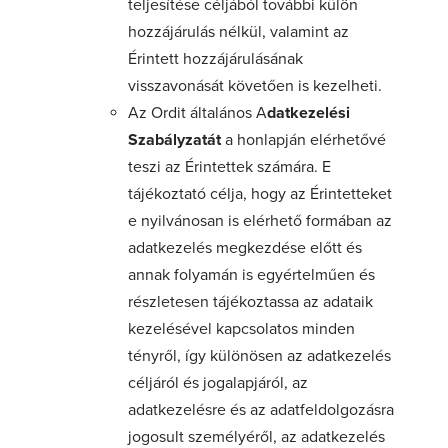
teljesítése céljából további külön
hozzájárulás nélkül, valamint az
Érintett hozzájárulásának
visszavonását követően is kezelheti.
Az Ordit általános A
datkezelési
Szabályzatát
a honlapján elérhetővé
teszi az Érintettek számára. E
tájékoztató célja, hogy az Érintetteket
e nyilvánosan is elérhető formában az
adatkezelés megkezdése előtt és
annak folyamán is egyértelműen és
részletesen tájékoztassa az adataik
kezelésével kapcsolatos minden
tényről, így különösen az adatkezelés
céljáról és jogalapjáról, az
adatkezelésre és az adatfeldolgozásra
jogosult személyéről, az adatkezelés