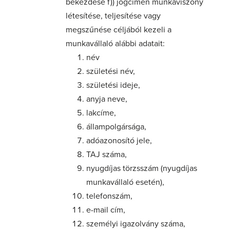
bekezdése f)) jogcímén munkaviszony
létesítése, teljesítése vagy
megszűnése céljából kezeli a
munkavállaló alábbi adatait:
név
születési név,
születési ideje,
anyja neve,
lakcíme,
állampolgársága,
adóazonosító jele,
TAJ száma,
nyugdíjas törzsszám (nyugdíjas
munkavállaló esetén),
telefonszám,
e-mail cím,
személyi igazolvány száma,