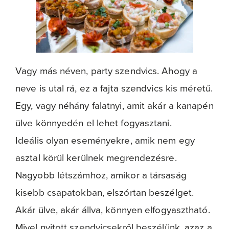
Vagy más néven, party szendvics. Ahogy a
neve is utal rá, ez a fajta szendvics kis méretű.
Egy, vagy néhány falatnyi, amit akár a kanapén
ülve könnyedén el lehet fogyasztani.
Ideális olyan eseményekre, amik nem egy
asztal körül kerülnek megrendezésre.
Nagyobb létszámhoz, amikor a társaság
kisebb csapatokban, elszórtan beszélget.
Akár ülve, akár állva, könnyen elfogyasztható.
Mivel nyitott szendvicsekről beszélünk, azaz a