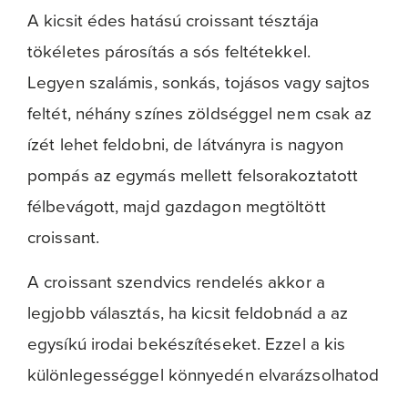
A kicsit édes hatású croissant tésztája
tökéletes párosítás a sós feltétekkel.
Legyen szalámis, sonkás, tojásos vagy sajtos
feltét, néhány színes zöldséggel nem csak az
ízét lehet feldobni, de látványra is nagyon
pompás az egymás mellett felsorakoztatott
félbevágott, majd gazdagon megtöltött
croissant.
A croissant szendvics rendelés akkor a
legjobb választás, ha kicsit feldobnád a az
egysíkú irodai bekészítéseket. Ezzel a kis
különlegességgel könnyedén elvarázsolhatod
a rendezvény résztvevőit.