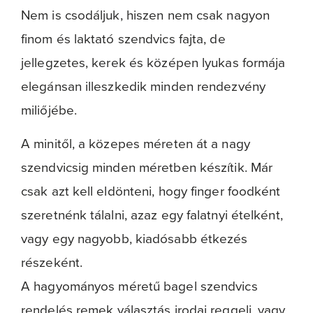
Nem is csodáljuk, hiszen nem csak nagyon
finom és laktató szendvics fajta, de
jellegzetes, kerek és középen lyukas formája
elegánsan illeszkedik minden rendezvény
miliőjébe.
A minitől, a közepes méreten át a nagy
szendvicsig minden méretben készítik. Már
csak azt kell eldönteni, hogy finger foodként
szeretnénk tálalni, azaz egy falatnyi ételként,
vagy egy nagyobb, kiadósabb étkezés
részeként.
A hagyományos méretű bagel szendvics
rendelés remek választás irodai reggeli, vagy