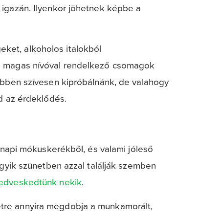
 igazán. Ilyenkor jöhetnek képbe a
ket, alkoholos italokból
 a magas nívóval rendelkező csomagok
többen szívesen kipróbálnánk, de valahogy
ad az érdeklődés.
ennapi mókuskerékből, és valami jóleső
egyik szünetben azzal találják szemben
kedveskedtünk nekik
.
tre annyira megdobja a munkamorált,