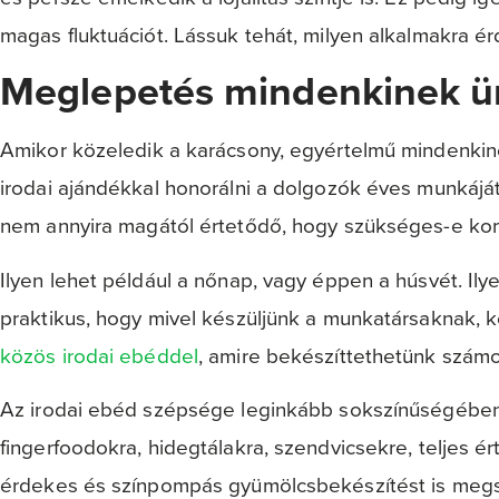
magas fluktuációt. Lássuk tehát, milyen alkalmakra 
Meglepetés mindenkinek ü
Amikor közeledik a karácsony, egyértelmű mindenkin
irodai ajándékkal honorálni a dolgozók éves munkájá
nem annyira magától értetődő, hogy szükséges-e ko
Ilyen lehet például a nőnap, vagy éppen a húsvét. Il
praktikus, hogy mivel készüljünk a munkatársaknak,
közös irodai ebéddel
, amire bekészíttethetünk számo
Az irodai ebéd szépsége leginkább sokszínűségében
fingerfoodokra, hidegtálakra, szendvicsekre, teljes é
érdekes és színpompás gyümölcsbekészítést is meg