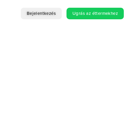
Bejelentkezés
Ugrás az éttermekhez