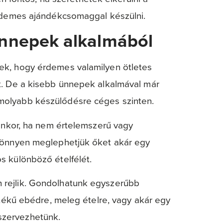
érdemes ajándékcsomaggal készülni.
nnepek alkalmából
ek, hogy érdemes valamilyen ötletes
t. De a kisebb ünnepek alkalmával már
molyabb készülődésre céges szinten.
yenkor, ha nem értelemszerű vagy
 könnyen meglephetjük őket akár egy
s különböző ételfélét.
 rejlik. Gondolhatunk egyszerűbb
rtékű ebédre, meleg ételre, vagy akár egy
szervezhetünk.