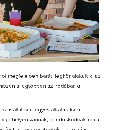
l megfelelően baráti légkör alakult ki az
 hiszen a legtöbben az irodában a
l.
unkavállalókat egyes alkalmakkor
ogy jó helyen vannak, gondoskodnak róluk,
en fontos, ha szeretnétek elkerülni a