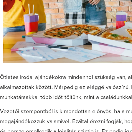
Ötletes irodai ajándékokra mindenhol szükség van, aho
alkalmazottak között. Márpedig ez eléggé valószínű,
munkatársakkal több időt töltünk, mint a családunkka
Vezetői szempontból is kimondottan előnyös, ha a m
megajándékozzuk valamivel. Ezáltal érezni fogják, h
és persze emelkedik a lojalitás szintje is. Ez pedig ig