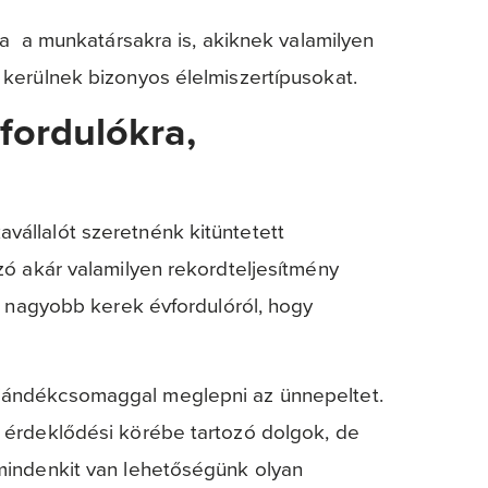
ra a munkatársakra is, akiknek valamilyen
kerülnek bizonyos élelmiszertípusokat.
fordulókra,
állalót szeretnénk kitüntetett
zó akár valamilyen rekordteljesítmény
y nagyobb kerek évfordulóról, hogy
ajándékcsomaggal
meglepni az ünnepeltet.
 érdeklődési körébe tartozó dolgok, de
mindenkit van lehetőségünk olyan