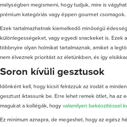
mélységben megismerni, hogy tudjuk, mire is vágyhat
prémium kategóriás vagy éppen gourmet csomagok.
Ezek tartalmazhatnak kiemelkedő minőségű édessége
különlegességeket, vagy egyedi snackeket is. Ezek
többnyire olyan holmikat tartalmaznak, amiket a leg
nem élveznek prioritást az életünkben, és így elsikk
Soron kívüli gesztusok
Időnként kell, hogy kicsit felrázzuk az irodát a mind
gesztust iktassunk be. Erre lehet remek ötlet, ha az 
magukat a kollégák, hogy
valamilyen bekészítéssel 
Ez minimum aznapra, de megeshet, hogy az egész hé