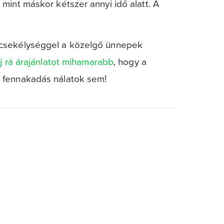
mint máskor kétszer annyi idő alatt. A
 csekélységgel a közelgő ünnepek
j rá árajánlatot mihamarabb
, hogy a
 fennakadás nálatok sem!