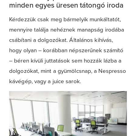
minden egyes üresen tátongó iroda
Kérdezzük csak meg bármelyik munkáltatót,
mennyire találja nehéznek manapság irodába
csábítani a dolgozókat. Általános kihívás,
hogy olyan – korábban népszerűnek számító
– béren kívüli juttatások sem hozzák lázba a
dolgozókat, mint a gyümölcsnap, a Nespresso
kávégép, vagy a juice sarok.