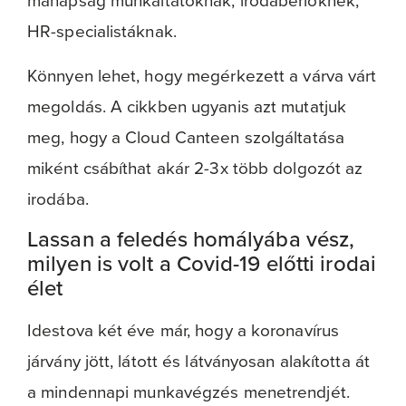
manapság munkáltatóknak, irodabérlőknek,
HR-specialistáknak.
Könnyen lehet, hogy megérkezett a várva várt
megoldás. A cikkben ugyanis azt mutatjuk
meg, hogy a Cloud Canteen szolgáltatása
miként csábíthat akár 2-3x több dolgozót az
irodába.
Lassan a feledés homályába vész,
milyen is volt a Covid-19 előtti irodai
élet
Idestova két éve már, hogy a koronavírus
járvány jött, látott és látványosan alakította át
a mindennapi munkavégzés menetrendjét.