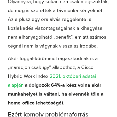
Olyannyira, hogy sokan nemcsak megszokták,
de meg is szerették a távmunka kényelmét.
Az a plusz egy óra alvás reggelente, a
közlekedés viszontagságainak a kihagyása
nem elhanyagolható „benefit”, emiatt számos
cégnél nem is vágynak vissza az irodába.
Akár foggal-körömmel ragaszkodnak is a
„maradjon csak így” állapothoz, a Cisco
Hybrid Work Index
2021. októberi adatai
alapján
a dolgozók 64%-a kész volna akár
munkahelyet is váltani, ha elvennék tőle a
home office lehetőségét.
Ezért komoly problémaforrás